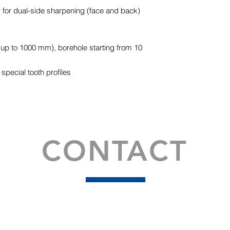
order.
 for dual-side sharpening (face and back)
Lead time approxima
Training available in
 up to 1000 mm), borehole starting from 10
 special tooth profiles
CONTACT