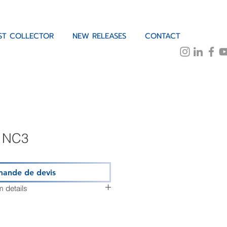
IST COLLECTOR
NEW RELEASES
CONTACT
c NC3
ande de devis
em details
nts :