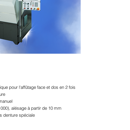
-3 axes CN
-PC industriel, 
-Aspirateur de bro
Logiciels pour to
compris denture 
Climatisation d'a
Bac de 70 litres,
La machine sera enti
réception de la co
Délai environ 3-4 mo
Formation possible e
🇬🇧
Main equipment:
3 CNC axes
e pour l'affûtage face et dos en 2 fois
Industrial PC wi
ure
Electrostatic oil m
 manuel
Software for all ty
1000), alésage à partir de 10 mm
special profiles
s denture spéciale
Electrical cabinet
70-liter tank, 1 b
The machine will be f