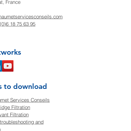
at, France
haumetservicesconseils.com
(0)6 18 75 63 95
tworks
s to download
met Services Conseils
idge Filtration
ant Filtration
troubleshooting and
n