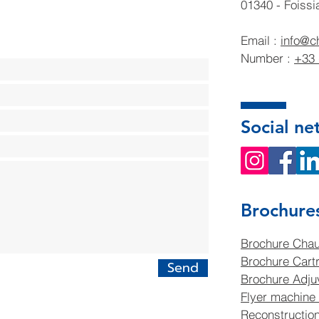
01340 - Foissi
Email :
info@c
Number :
+33 
Social ne
Brochure
Brochure Chau
Brochure Cartr
Send
Brochure Adjuv
Flyer machine 
Reconstructio