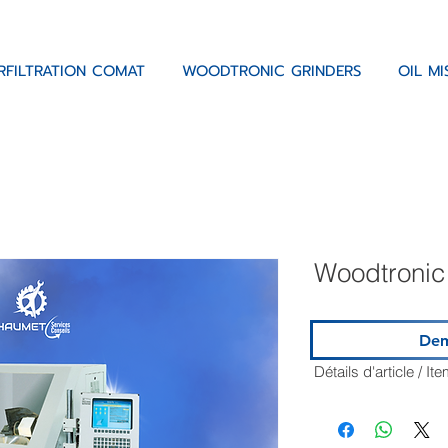
RFILTRATION COMAT
WOODTRONIC GRINDERS
OIL M
Woodtroni
Dem
Détails d'article / It
🇫🇷
Principaux équipeme