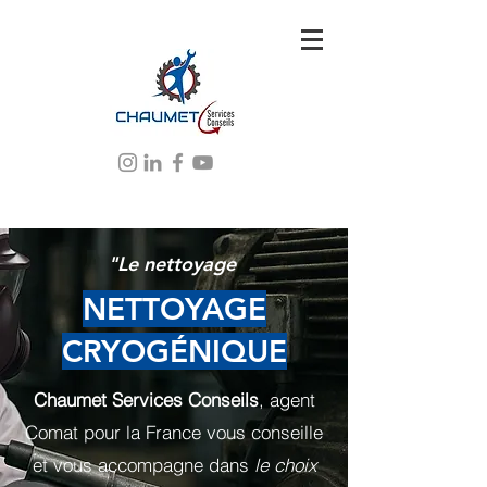
"Le nettoyage
NETTOYAGE
CRYOGÉNIQUE
Chaumet Services Conseils
, agent
Comat pour la France vous conseille
et vous accompagne dans
le choix